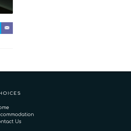
HOICES
ome
ccommodation
ntact Us