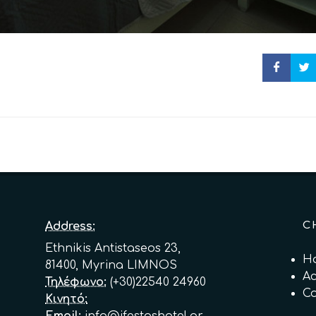
C
Address:
Ethnikis Antistaseos 23,
H
81400, Myrina LIMNOS
A
Τηλέφωνο:
(+30)22540 24960
Co
Κινητό:
Email:
info@ifestoshotel.gr